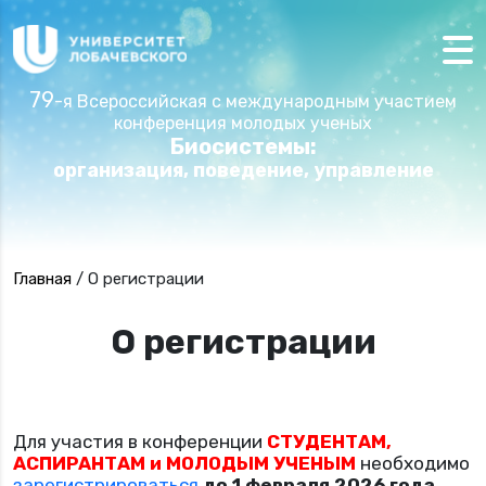
79
-я Всероссийская с международным участием
конференция молодых ученых
Биосистемы:
организация, поведение, управление
Главная
/
О регистрации
О регистрации
Для участия в конференции
СТУДЕНТАМ,
АСПИРАНТАМ и МОЛОДЫМ УЧЕНЫМ
необходимо
зарегистрироваться
до 1 февраля 2026 года
.