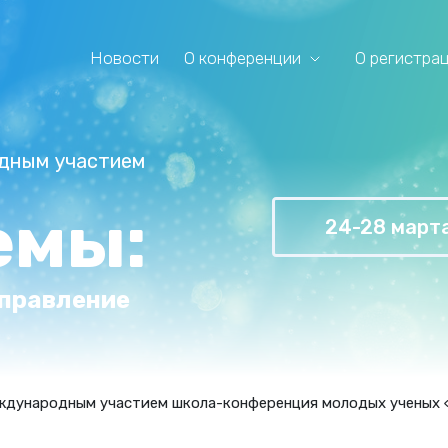
Новости
О конференции
О регистра
одным участием
емы:
24-28 март
управление
ждународным участием школа-конференция молодых ученых «