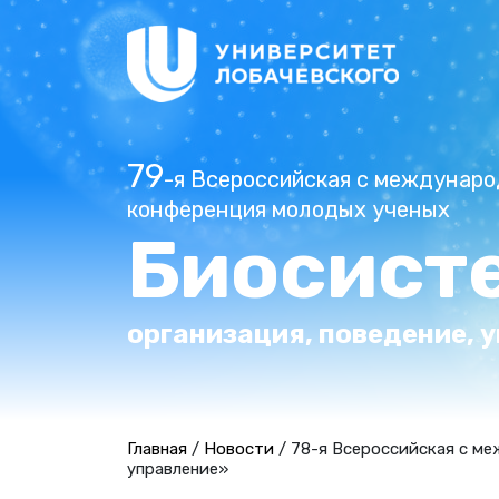
79
-я Всероссийская с междунар
конференция молодых ученых
Биосист
организация, поведение, 
Главная
/
Новости
/
78-я Всероссийская с ме
управление»