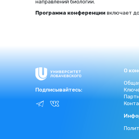
направлений биологии.
Программа конференции
включает до
О ко
Обща
Подписывайтесь:
Ключ
Парт
Конт
Инфо
Полит