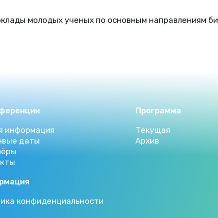
клады молодых ученых по основным направлениям би
нференции
Программа
я информация
Текущая
евые даты
Архив
нёры
акты
рмация
ика конфиденциальности