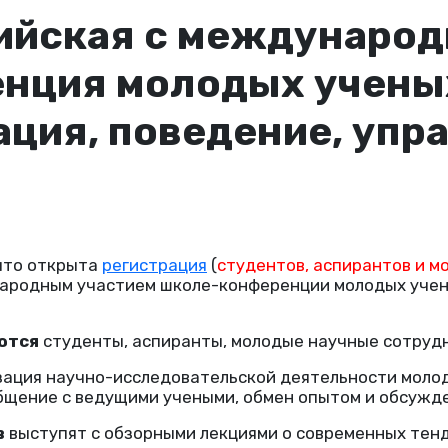
ийская с междунаро
нция молодых учены
ация, поведение, упр
что открыта
регистрация
(
студентов, аспирантов и м
ародным участием школе-конференции молодых учен
.
аются
студенты, аспиранты, молодые научные сотрудн
зация научно-исследовательской деятельности моло
бщение с ведущими учеными, обмен опытом и обсужде
в
выступят с обзорными лекциями о современных тен